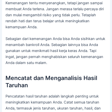
Kemenangan tentu menyenangkan, tetapi jangan sampai
membuat Anda terlena. Jangan merasa terlalu percaya diri
dan mulai mengambil risiko yang tidak perlu. Tetaplah
rendah hati dan terus belajar untuk meningkatkan
kemampuan Anda.
Sebagian dari kemenangan Anda bisa Anda sisihkan untuk
menambah bankroll Anda. Sebagian lainnya bisa Anda
gunakan untuk menikmati hasil kerja keras Anda. Tapi
ingat, jangan pernah menghabiskan seluruh kemenangan
Anda dalam satu malam.
Mencatat dan Menganalisis Hasil
Taruhan
Pencatatan hasil taruhan adalah langkah penting untuk
meningkatkan kemampuan Anda. Catat semua taruhan
Anda, termasuk jenis taruhan, ukuran taruhan, hasil, dan