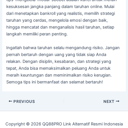
kesuksesan jangka panjang dalam taruhan online. Mulai
dari menetapkan bankroll yang realistis, memilih strategi
taruhan yang cerdas, mengelola emosi dengan baik,
hingga mencatat dan menganalisis hasil taruhan, setiap
langkah memiliki peran penting.
Ingatlah bahwa taruhan selalu mengandung risiko. Jangan
pernah bertaruh dengan uang yang tidak siap Anda
relakan. Dengan disiplin, kesabaran, dan strategi yang
tepat, Anda bisa memaksimalkan peluang Anda untuk
meraih keuntungan dan meminimalkan risiko kerugian.
Semoga tips ini bermanfaat dan selamat bertaruh!
PREVIOUS
NEXT
Copyright © 2026 QQ88PRO Link Alternatif Resmi Indonesia