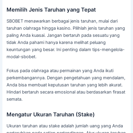
Memilih Jenis Taruhan yang Tepat
SBOBET menawarkan berbagai jenis taruhan, mulai dari
taruhan olahraga hingga kasino. Pilihlah jenis taruhan yang
paling Anda kuasai. Jangan bertaruh pada sesuatu yang
tidak Anda pahami hanya karena melihat peluang
keuntungan yang besar. Ini penting dalam tips-mengelola-
modal-sbobet.
Fokus pada olahraga atau permainan yang Anda ikuti
perkembangannya. Dengan pengetahuan yang mendalam,
Anda bisa membuat keputusan taruhan yang lebih akurat.
Hindari bertaruh secara emosional atau berdasarkan firasat
semata.
Mengatur Ukuran Taruhan (Stake)
Ukuran taruhan atau stake adalah jumlah uang yang Anda