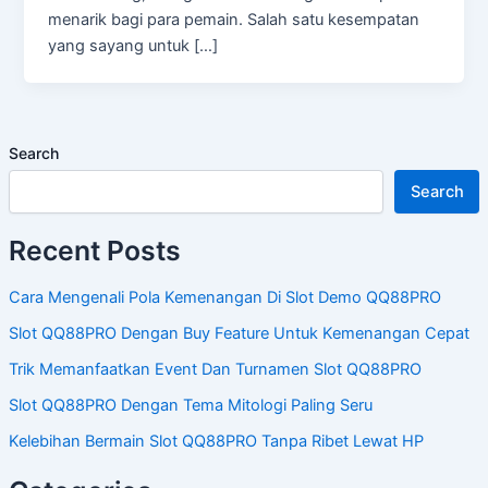
menarik bagi para pemain. Salah satu kesempatan
yang sayang untuk […]
Search
Search
Recent Posts
Cara Mengenali Pola Kemenangan Di Slot Demo QQ88PRO
Slot QQ88PRO Dengan Buy Feature Untuk Kemenangan Cepat
Trik Memanfaatkan Event Dan Turnamen Slot QQ88PRO
Slot QQ88PRO Dengan Tema Mitologi Paling Seru
Kelebihan Bermain Slot QQ88PRO Tanpa Ribet Lewat HP