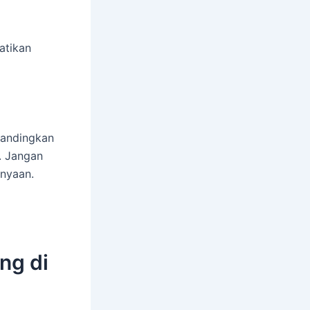
atikan
Bandingkan
. Jangan
nyaan.
ng di