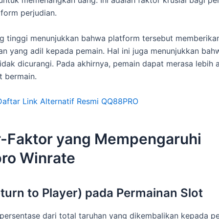
 untuk memenangkan uang. Ini adalah faktor krusial bagi p
tform perjudian.
g tinggi menunjukkan bahwa platform tersebut memberika
n yang adil kepada pemain. Hal ini juga menunjukkan bah
idak dicurangi. Pada akhirnya, pemain dapat merasa lebih
t bermain.
Daftar Link Alternatif Resmi QQ88PRO
r-Faktor yang Mempengaruhi
ro Winrate
turn to Player) pada Permainan Slot
persentase dari total taruhan yang dikembalikan kepada 