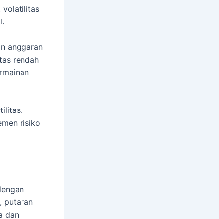
volatilitas
l.
an anggaran
itas rendah
ermainan
ilitas.
emen risiko
dengan
, putaran
a dan