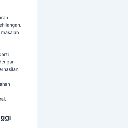
aran
ehilangan.
i masalah
erti
 dengan
rhasilan.
lahan
al.
nggi