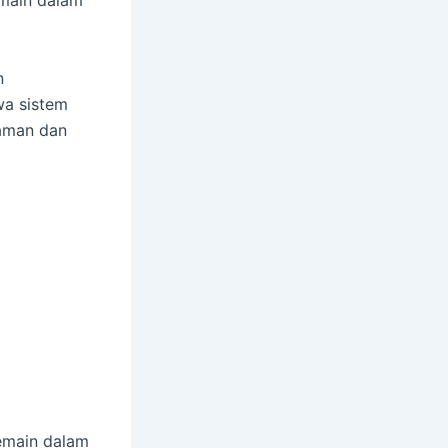
emain dalam
n
wa sistem
 aman dan
pemain dalam