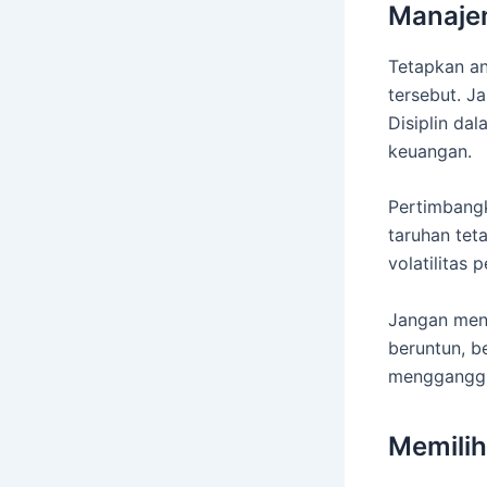
Manaje
Tetapkan an
tersebut. J
Disiplin da
keuangan.
Pertimbangk
taruhan tet
volatilitas
Jangan men
beruntun, b
mengganggu 
Memilih