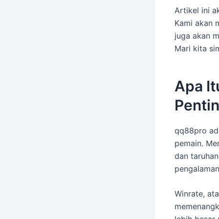
Artikel ini
Kami akan m
juga akan m
Mari kita s
Apa I
Penti
qq88pro ada
pemain. Mer
dan taruhan
pengalaman 
Winrate, at
memenangkan