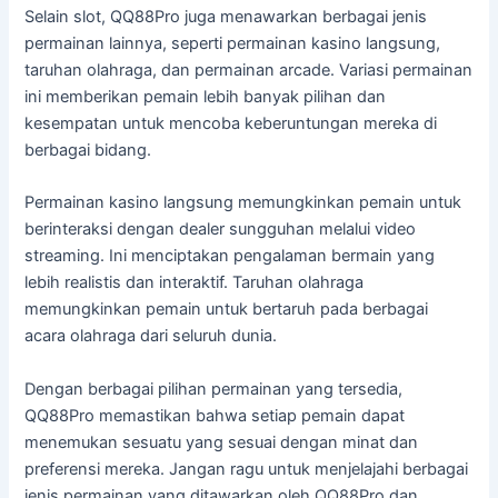
Selain slot, QQ88Pro juga menawarkan berbagai jenis
permainan lainnya, seperti permainan kasino langsung,
taruhan olahraga, dan permainan arcade. Variasi permainan
ini memberikan pemain lebih banyak pilihan dan
kesempatan untuk mencoba keberuntungan mereka di
berbagai bidang.
Permainan kasino langsung memungkinkan pemain untuk
berinteraksi dengan dealer sungguhan melalui video
streaming. Ini menciptakan pengalaman bermain yang
lebih realistis dan interaktif. Taruhan olahraga
memungkinkan pemain untuk bertaruh pada berbagai
acara olahraga dari seluruh dunia.
Dengan berbagai pilihan permainan yang tersedia,
QQ88Pro memastikan bahwa setiap pemain dapat
menemukan sesuatu yang sesuai dengan minat dan
preferensi mereka. Jangan ragu untuk menjelajahi berbagai
jenis permainan yang ditawarkan oleh QQ88Pro dan