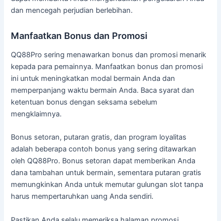
dan mencegah perjudian berlebihan.
Manfaatkan Bonus dan Promosi
QQ88Pro sering menawarkan bonus dan promosi menarik
kepada para pemainnya. Manfaatkan bonus dan promosi
ini untuk meningkatkan modal bermain Anda dan
memperpanjang waktu bermain Anda. Baca syarat dan
ketentuan bonus dengan seksama sebelum
mengklaimnya.
Bonus setoran, putaran gratis, dan program loyalitas
adalah beberapa contoh bonus yang sering ditawarkan
oleh QQ88Pro. Bonus setoran dapat memberikan Anda
dana tambahan untuk bermain, sementara putaran gratis
memungkinkan Anda untuk memutar gulungan slot tanpa
harus mempertaruhkan uang Anda sendiri.
Pastikan Anda selalu memeriksa halaman promosi