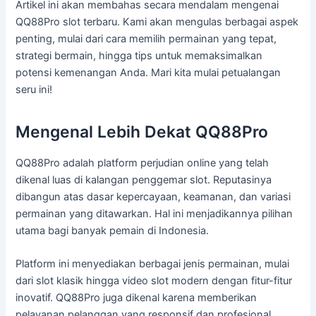
Artikel ini akan membahas secara mendalam mengenai
QQ88Pro slot terbaru. Kami akan mengulas berbagai aspek
penting, mulai dari cara memilih permainan yang tepat,
strategi bermain, hingga tips untuk memaksimalkan
potensi kemenangan Anda. Mari kita mulai petualangan
seru ini!
Mengenal Lebih Dekat QQ88Pro
QQ88Pro adalah platform perjudian online yang telah
dikenal luas di kalangan penggemar slot. Reputasinya
dibangun atas dasar kepercayaan, keamanan, dan variasi
permainan yang ditawarkan. Hal ini menjadikannya pilihan
utama bagi banyak pemain di Indonesia.
Platform ini menyediakan berbagai jenis permainan, mulai
dari slot klasik hingga video slot modern dengan fitur-fitur
inovatif. QQ88Pro juga dikenal karena memberikan
pelayanan pelanggan yang responsif dan profesional.