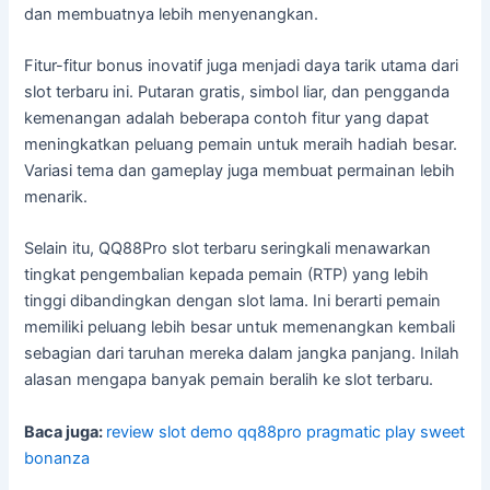
dan membuatnya lebih menyenangkan.
Fitur-fitur bonus inovatif juga menjadi daya tarik utama dari
slot terbaru ini. Putaran gratis, simbol liar, dan pengganda
kemenangan adalah beberapa contoh fitur yang dapat
meningkatkan peluang pemain untuk meraih hadiah besar.
Variasi tema dan gameplay juga membuat permainan lebih
menarik.
Selain itu, QQ88Pro slot terbaru seringkali menawarkan
tingkat pengembalian kepada pemain (RTP) yang lebih
tinggi dibandingkan dengan slot lama. Ini berarti pemain
memiliki peluang lebih besar untuk memenangkan kembali
sebagian dari taruhan mereka dalam jangka panjang. Inilah
alasan mengapa banyak pemain beralih ke slot terbaru.
Baca juga:
review slot demo qq88pro pragmatic play sweet
bonanza