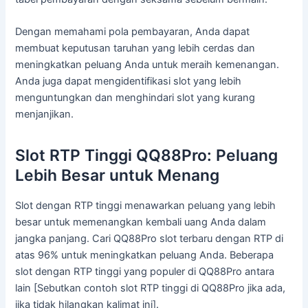
Dengan memahami pola pembayaran, Anda dapat
membuat keputusan taruhan yang lebih cerdas dan
meningkatkan peluang Anda untuk meraih kemenangan.
Anda juga dapat mengidentifikasi slot yang lebih
menguntungkan dan menghindari slot yang kurang
menjanjikan.
Slot RTP Tinggi QQ88Pro: Peluang
Lebih Besar untuk Menang
Slot dengan RTP tinggi menawarkan peluang yang lebih
besar untuk memenangkan kembali uang Anda dalam
jangka panjang. Cari QQ88Pro slot terbaru dengan RTP di
atas 96% untuk meningkatkan peluang Anda. Beberapa
slot dengan RTP tinggi yang populer di QQ88Pro antara
lain [Sebutkan contoh slot RTP tinggi di QQ88Pro jika ada,
jika tidak hilangkan kalimat ini].