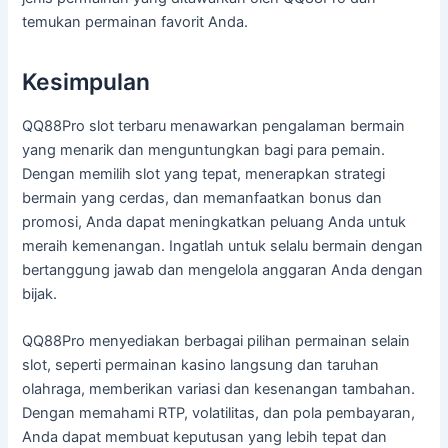
temukan permainan favorit Anda.
Kesimpulan
QQ88Pro slot terbaru menawarkan pengalaman bermain
yang menarik dan menguntungkan bagi para pemain.
Dengan memilih slot yang tepat, menerapkan strategi
bermain yang cerdas, dan memanfaatkan bonus dan
promosi, Anda dapat meningkatkan peluang Anda untuk
meraih kemenangan. Ingatlah untuk selalu bermain dengan
bertanggung jawab dan mengelola anggaran Anda dengan
bijak.
QQ88Pro menyediakan berbagai pilihan permainan selain
slot, seperti permainan kasino langsung dan taruhan
olahraga, memberikan variasi dan kesenangan tambahan.
Dengan memahami RTP, volatilitas, dan pola pembayaran,
Anda dapat membuat keputusan yang lebih tepat dan