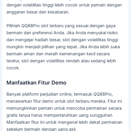
dengan volatilitas tinggi lebih cocok untuk pemain dengan
anggaran besar dan kesabaran.
Pilihlah QQ88Pro slot terbaru yang sesuai dengan gaya
bermain dan preferensi Anda. Jika Anda menyukai risiko
dan mengejar hadiah besar, slot dengan volatilitas tinggi
mungkin menjadi pilihan yang tepat. Jika Anda lebih suka
bermain aman dan meraih kemenangan kecil secara
teratur, slot dengan volatilitas rendah atau sedang lebih
cocok.
Manfaatkan Fitur Demo
Banyak platform perjudian online, termasuk QQ88Pro,
menawarkan fitur demo untuk slot terbaru mereka. Fitur ini
memungkinkan pemain untuk mencoba permainan secara
gratis tanpa harus mempertaruhkan uang sungguhan.
Manfaatkan fitur ini untuk mengenal lebih dekat permainan
sebelum bermain dengan uang asli.