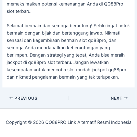
memaksimalkan potensi kemenangan Anda di QQ88Pro
slot terbaru.
Selamat bermain dan semoga beruntung! Selalu ingat untuk
bermain dengan bijak dan bertanggung jawab. Nikmati
sensasi dan kegembiraan bermain slot qq88pro, dan
semoga Anda mendapatkan keberuntungan yang
berlimpah. Dengan strategi yang tepat, Anda bisa meraih
jackpot di qq88pro slot terbaru. Jangan lewatkan
kesempatan untuk mencoba slot mudah jackpot qq88pro
dan nikmati pengalaman bermain yang tak terlupakan.
PREVIOUS
NEXT
Copyright © 2026 QQ88PRO Link Alternatif Resmi Indonesia